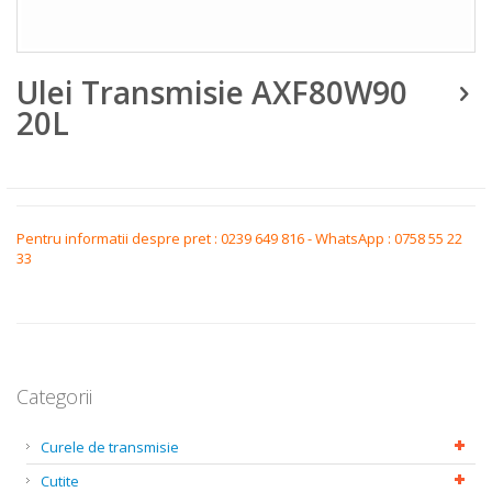
Skip
Ulei Transmisie AXF80W90
to
the
20L
beginning
of
the
images
gallery
Pentru informatii despre pret : 0239 649 816 - WhatsApp : 0758 55 22
33
Categorii
Curele de transmisie
Cutite