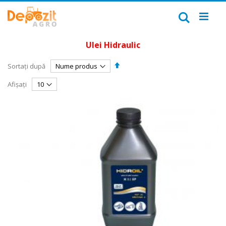
Mergeți
la
Căutare
Conținut
Ulei Hidraulic
Setați
Sortați după
descendent
Afișați