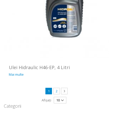
Ulei Hidraulic H46-EP, 4 Litri
Mai multe
Pagină
în acest moment citiți pagina
Pagină
Pagină
Următorul
1
2
Afișați
Categorii