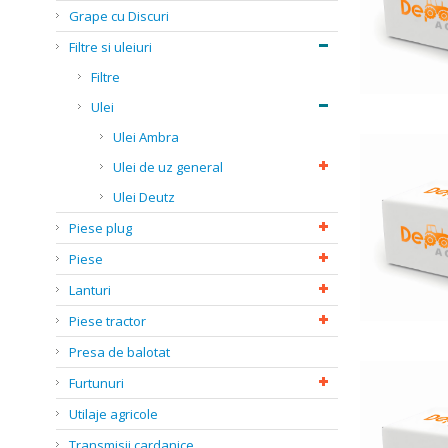
Grape cu Discuri
Filtre si uleiuri
Filtre
Ulei
Ulei Ambra
Ulei de uz general
Ulei Deutz
Piese plug
Piese
Lanturi
Piese tractor
Presa de balotat
Furtunuri
Utilaje agricole
Transmisii cardanice