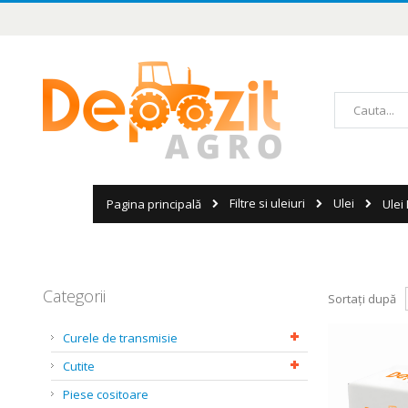
Mergeți
la
Conținut
Căutare
Filtre si uleiuri
Ulei
Pagina principală
Ulei
Categorii
Sortați după
Curele de transmisie
Cutite
Piese cositoare