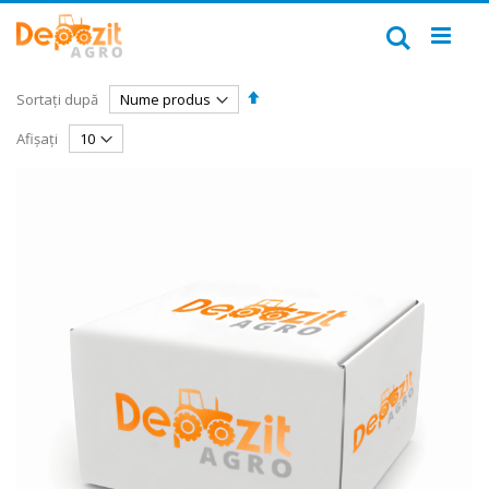
Mergeți
la
Căutare
Conținut
Setați
Sortați după
descendent
Afișați