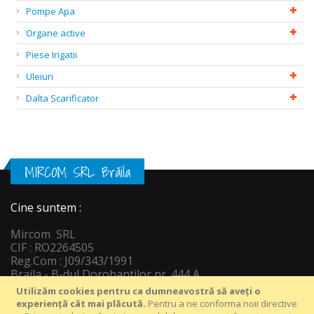
Pompe Apa
Organe active
Piese Irigatii
Uleiuri
Dalta Scarificator
MIRCOM SRL Brăila
Cine suntem :
Mircom SRL
CIF : RO2264505
Reg.Com : J09/343/1991
Braila - B-dul Dorobantilor nr. 444 A
Informatii c
ontact :
Utilizăm cookies pentru ca dumneavostră să aveți o
Tel : +40 239 649 816
experiență cât mai plăcută.
Pentru a ne conforma noii directive