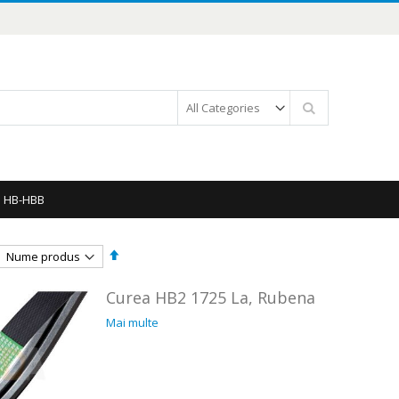
Căutare
e HB-HBB
Setați
descendent
Curea HB2 1725 La, Rubena
Mai multe