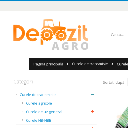
Mergeți
la
Conținut
Căutare
Curele de transmisie
Pagina principală
Curel
Categorii
Sortați după
Curele de transmisie
Curele agricole
Curele de uz general
Curele HB-HBB