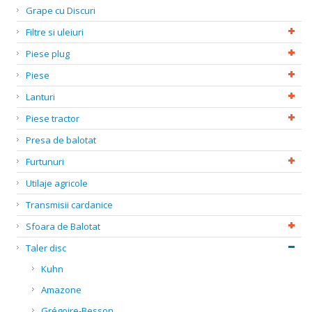
Grape cu Discuri
Filtre si uleiuri
Piese plug
Piese
Lanturi
Piese tractor
Presa de balotat
Furtunuri
Utilaje agricole
Transmisii cardanice
Sfoara de Balotat
Taler disc
Kuhn
Amazone
Grégoire-Besson