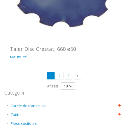
Taler Disc Crestat, 660 ø50
Mai multe
Pagină
în acest moment citiți pagina
Pagină
Pagină
Pagină
Următorul
1
2
3
Afișați
Categorii
Curele de transmisie
Cutite
Piese cositoare