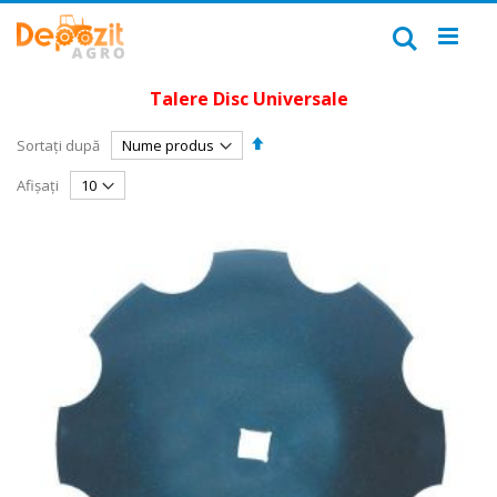
Mergeți
la
Căutare
Conținut
Talere Disc Universale
Setați
Sortați după
descendent
Afișați