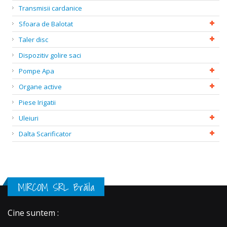
Transmisii cardanice
Sfoara de Balotat
Taler disc
Dispozitiv golire saci
Pompe Apa
Organe active
Piese Irigatii
Uleiuri
Dalta Scarificator
MIRCOM SRL Brăila
Cine suntem :