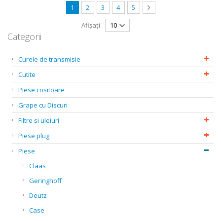
Pagină
în acest moment citiți pagina
Pagină
Pagină
Pagină
Pagină
Pagină
Următorul
1
2
3
4
5
Afișați
Categorii
Curele de transmisie
Cutite
Piese cositoare
Grape cu Discuri
Filtre si uleiuri
Piese plug
Piese
Claas
Geringhoff
Deutz
Case