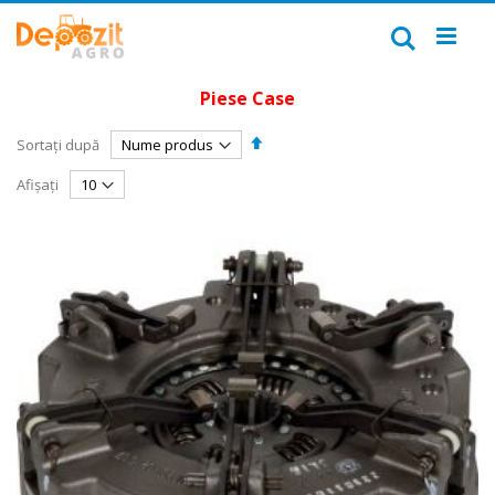
Mergeți
la
Căutare
Conținut
Piese Case
Setați
Sortați după
descendent
Afișați