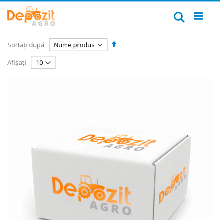
Mergeți
la
Căutare
Conținut
Setați
Sortați după
descendent
Afișați