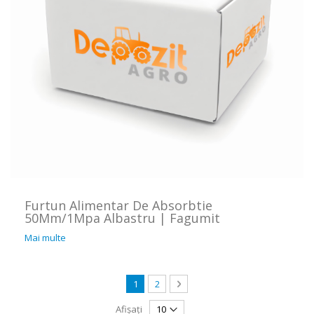
Furtun Alimentar De Absorbtie
50Mm/1Mpa Albastru | Fagumit
Mai multe
Pagină
în acest moment citiți pagina
Pagină
Pagină
Următorul
1
2
Afișați