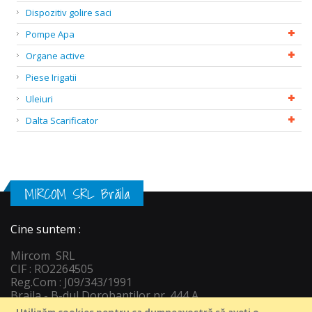
Dispozitiv golire saci
Pompe Apa
Organe active
Piese Irigatii
Uleiuri
Dalta Scarificator
MIRCOM SRL Brăila
Cine suntem :
Mircom SRL
CIF : RO2264505
Reg.Com : J09/343/1991
Braila - B-dul Dorobantilor nr. 444 A
Informatii c
ontact :