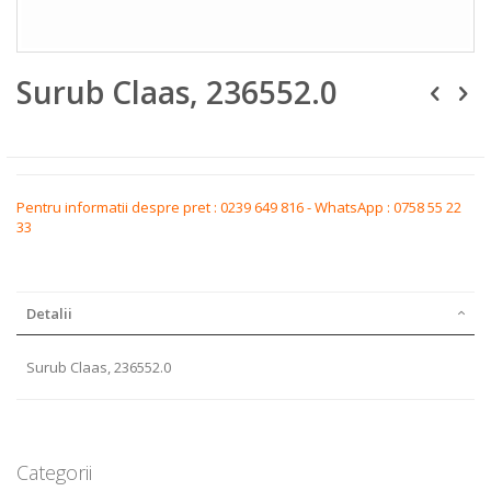
Skip
Surub Claas, 236552.0
to
the
beginning
of
the
images
gallery
Pentru informatii despre pret : 0239 649 816 - WhatsApp : 0758 55 22
33
Detalii
Surub Claas, 236552.0
Categorii