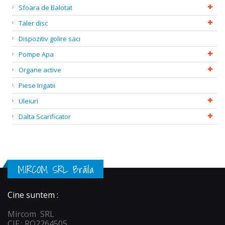
Sfoara de Balotat
Taler disc
Dispozitiv golire saci
Pompe Apa
Organe active
Piese Irigatii
Uleiuri
Dalta Scarificator
MIRCOM SRL Brăila
Cine suntem :
Mircom SRL
CIF : RO2264505