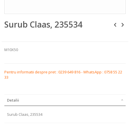
Skip
Surub Claas, 235534
to
the
beginning
of
the
images
M10X50
gallery
Pentru informatii despre pret : 0239 649 816 - WhatsApp : 0758 55 22
33
Detalii
Surub Claas, 235534