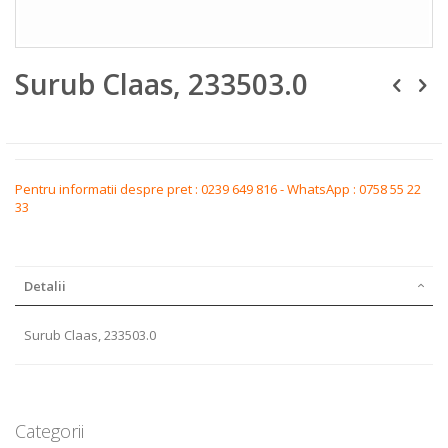
Skip
Surub Claas, 233503.0
to
the
beginning
of
the
images
gallery
Pentru informatii despre pret : 0239 649 816 - WhatsApp : 0758 55 22
33
Detalii
Surub Claas, 233503.0
Categorii