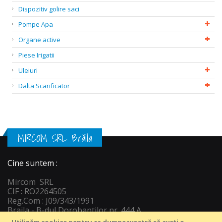
Dispozitiv golire saci
Pompe Apa
Organe active
Piese Irigatii
Uleiuri
Dalta Scarificator
MIRCOM SRL Brăila
Cine suntem :
Mircom SRL
CIF : RO2264505
Reg.Com : J09/343/1991
Braila - B-dul Dorobantilor nr. 444 A
Informatii c
ontact :