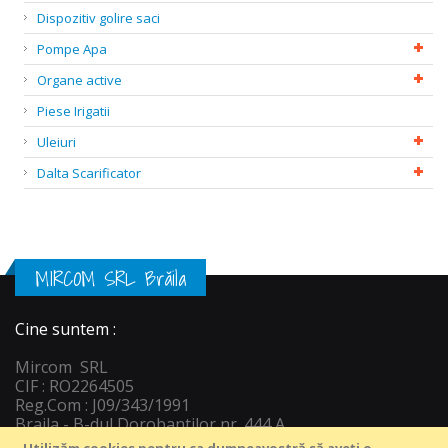
Dispozitiv golire saci
Pompe Apa
Organe active
Piese Irigatii
Uleiuri
Dalta Scarificator
MIRCOM SRL Brăila
Cine suntem :
Mircom SRL
CIF : RO2264505
Reg.Com : J09/343/1991
Braila - B-dul Dorobantilor nr. 444 A
Informatii c
ontact :