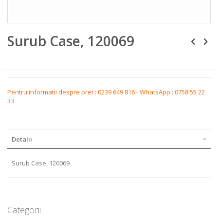
Skip
Surub Case, 120069
to
the
beginning
of
the
images
gallery
Pentru informatii despre pret : 0239 649 816 - WhatsApp : 0758 55 22
33
Detalii
Surub Case, 120069
Categorii