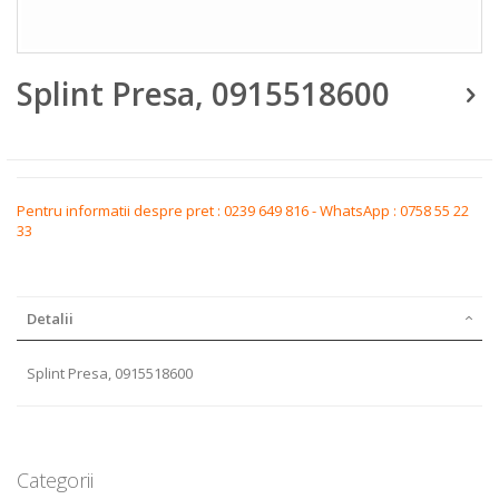
Skip
Splint Presa, 0915518600
to
the
beginning
of
the
images
gallery
Pentru informatii despre pret : 0239 649 816 - WhatsApp : 0758 55 22
33
Detalii
Splint Presa, 0915518600
Categorii