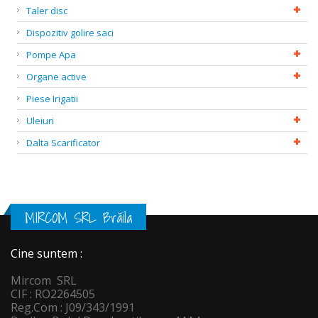
Taler disc
Dispozitiv golire saci
Pompe Apa
Organe active
Piese Irigatii
Uleiuri
Dalta Scarificator
MIRCOM SRL Brăila
Cine suntem :
Mircom SRL
CIF : RO2264505
Reg.Com : J09/343/1991