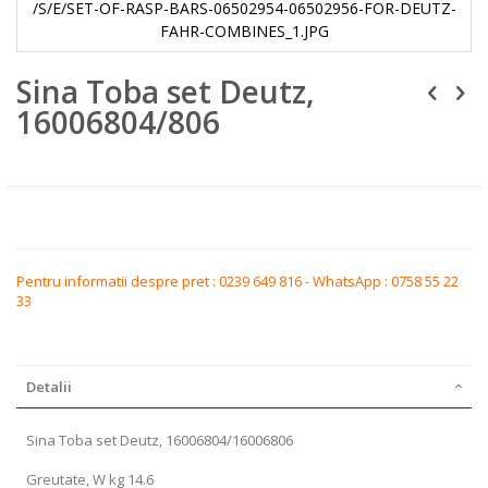
/S/E/SET-OF-RASP-BARS-06502954-06502956-FOR-DEUTZ-
FAHR-COMBINES_1.JPG
Skip
Sina Toba set Deutz,
to
the
16006804/806
beginning
of
the
images
gallery
Pentru informatii despre pret : 0239 649 816 - WhatsApp : 0758 55 22
33
Detalii
Sina Toba set Deutz, 16006804/16006806
Greutate, W kg 14.6