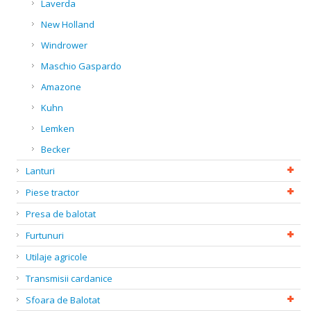
Laverda
New Holland
Windrower
Maschio Gaspardo
Amazone
Kuhn
Lemken
Becker
Lanturi
Piese tractor
Presa de balotat
Furtunuri
Utilaje agricole
Transmisii cardanice
Sfoara de Balotat