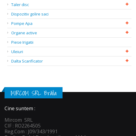
Taler disc
Dispozitiv golire saci
Pompe Apa
Organe active
Piese Irigatii
Uleiuri
Dalta Scarificator
MIRCOM SRL Brăila
Cine suntem :
Mircom SRL
CIF : RO2264505
Reg.Com : J09/343/1991