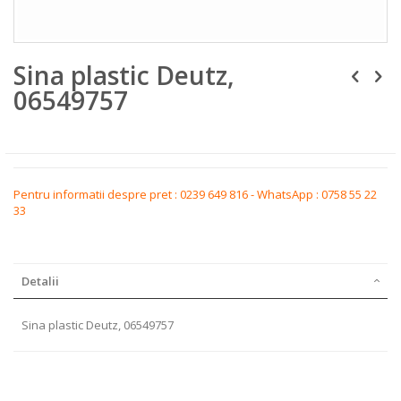
Skip
Sina plastic Deutz,
to
the
06549757
beginning
of
the
images
gallery
Pentru informatii despre pret : 0239 649 816 - WhatsApp : 0758 55 22
33
Detalii
Sina plastic Deutz, 06549757