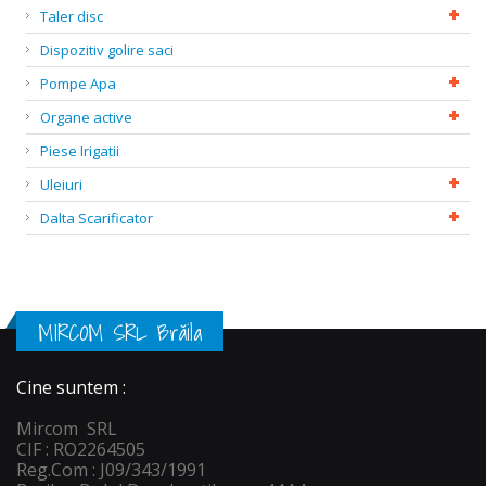
Taler disc
Dispozitiv golire saci
Pompe Apa
Organe active
Piese Irigatii
Uleiuri
Dalta Scarificator
MIRCOM SRL Brăila
Cine suntem :
Mircom SRL
CIF : RO2264505
Reg.Com : J09/343/1991