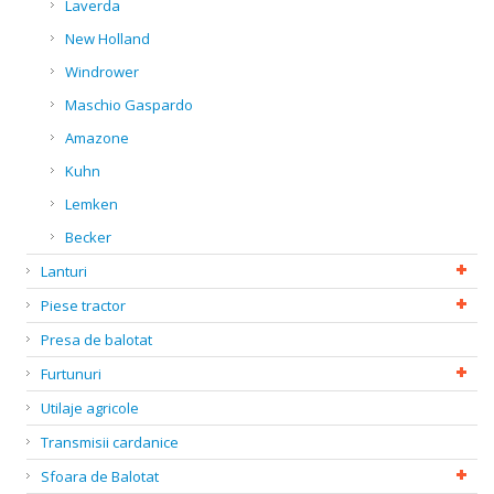
Laverda
New Holland
Windrower
Maschio Gaspardo
Amazone
Kuhn
Lemken
Becker
Lanturi
Piese tractor
Presa de balotat
Furtunuri
Utilaje agricole
Transmisii cardanice
Sfoara de Balotat