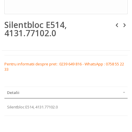
Skip
Silentbloc E514,
to
the
4131.77102.0
beginning
of
the
images
gallery
Pentru informatii despre pret : 0239 649 816 - WhatsApp : 0758 55 22
33
Detalii
Silentbloc E514, 4131.77102.0