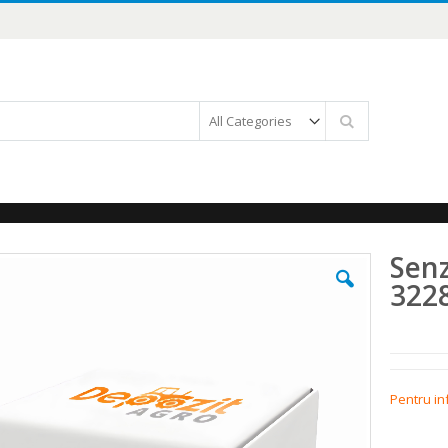
Căutare
Senz
322
Pentru in