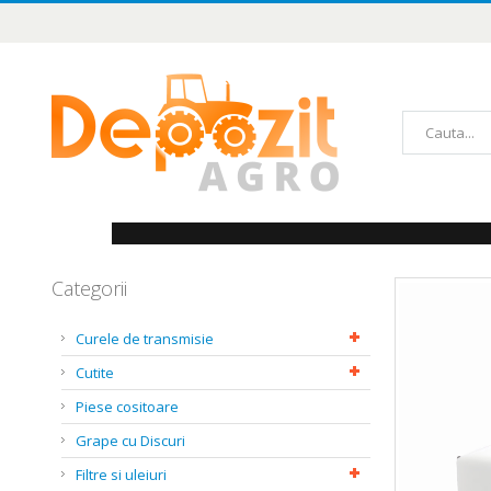
Mergeți
la
Conținut
Căutare
Categorii
Skip
to
the
Curele de transmisie
end
of
Cutite
the
images
Piese cositoare
gallery
Grape cu Discuri
Filtre si uleiuri