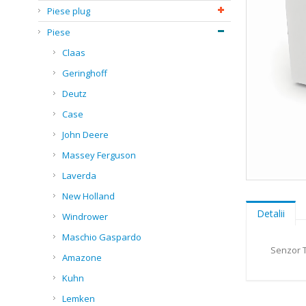
Piese plug
Piese
Claas
Geringhoff
Deutz
Case
John Deere
Massey Ferguson
Laverda
Skip
New Holland
to
the
Detalii
Windrower
beginning
of
Maschio Gaspardo
the
Senzor T
Amazone
images
gallery
Kuhn
Lemken