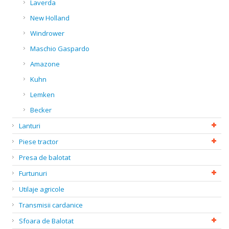
Laverda
New Holland
Windrower
Maschio Gaspardo
Amazone
Kuhn
Lemken
Becker
Lanturi
Piese tractor
Presa de balotat
Furtunuri
Utilaje agricole
Transmisii cardanice
Sfoara de Balotat