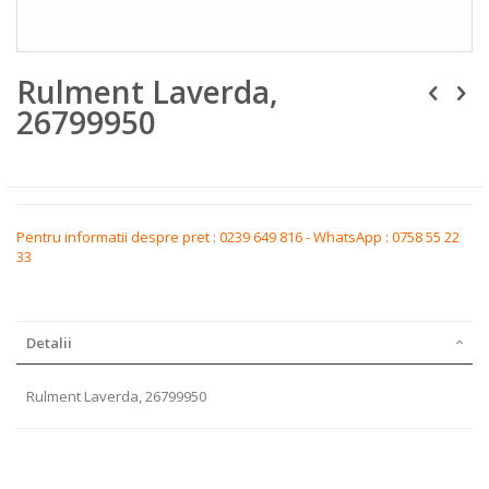
Skip
Rulment Laverda,
to
the
26799950
beginning
of
the
images
gallery
Pentru informatii despre pret : 0239 649 816 - WhatsApp : 0758 55 22
33
Detalii
Rulment Laverda, 26799950