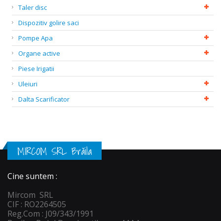
Taler disc
Dispozitiv golire saci
Pompe Apa
Organe active
Piese Irigatii
Uleiuri
Dalta Scarificator
MIRCOM SRL Brăila
Cine suntem :
Mircom SRL
CIF : RO2264505
Reg.Com : J09/343/1991