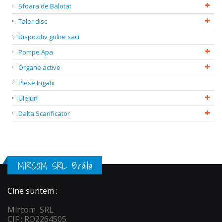
Sfoara de Balotat
Taler disc
Dispozitiv golire saci
Pompe Apa
Organe active
Piese Irigatii
Uleiuri
Dalta Scarificator
MIRCOM SRL Brăila
Cine suntem :
Mircom SRL
CIF : RO2264505