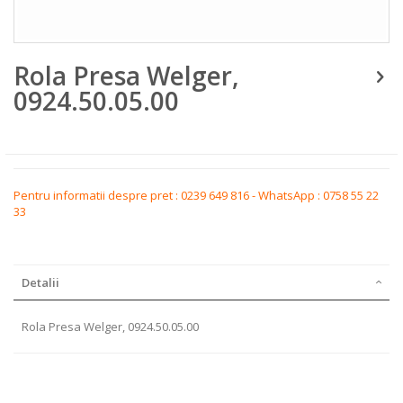
Skip
Rola Presa Welger,
to
the
0924.50.05.00
beginning
of
the
images
gallery
Pentru informatii despre pret : 0239 649 816 - WhatsApp : 0758 55 22
33
Detalii
Rola Presa Welger, 0924.50.05.00