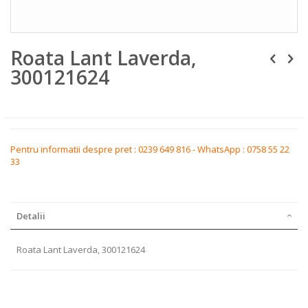
Skip
Roata Lant Laverda,
to
the
300121624
beginning
of
the
images
gallery
Pentru informatii despre pret : 0239 649 816 - WhatsApp : 0758 55 22
33
Detalii
Roata Lant Laverda, 300121624