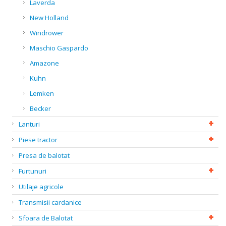
Laverda
New Holland
Windrower
Maschio Gaspardo
Amazone
Kuhn
Lemken
Becker
Lanturi
Piese tractor
Presa de balotat
Furtunuri
Utilaje agricole
Transmisii cardanice
Sfoara de Balotat