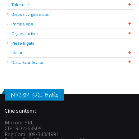
Taler disc
Dispozitiv golire saci
Pompe Apa
Organe active
Piese Irigatii
Uleiuri
Dalta Scarificator
MIRCOM SRL Brăila
Cine suntem :
Mircom SRL
CIF : RO2264505
Reg.Com : J09/343/1991