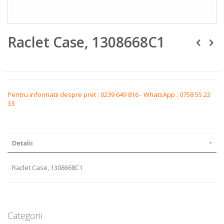
Skip
Raclet Case, 1308668C1
to
the
beginning
of
the
images
gallery
Pentru informatii despre pret : 0239 649 816 - WhatsApp : 0758 55 22
33
Detalii
Raclet Case, 1308668C1
Categorii