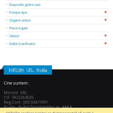
Dispozitiv golire saci
Pompe Apa
Organe active
Piese Irigatii
Uleiuri
Dalta Scarificator
MIRCOM SRL Brăila
Cine suntem :
Mircom SRL
CIF : RO2264505
Reg.Com : J09/343/1991
Braila - B-dul Dorobantilor nr. 444 A
Informatii c
ontact :