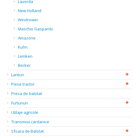
Laverda
New Holland
Windrower
Maschio Gaspardo
Amazone
Kuhn
Lemken
Becker
Lanturi
Piese tractor
Presa de balotat
Furtunuri
Utilaje agricole
Transmisii cardanice
Sfoara de Balotat