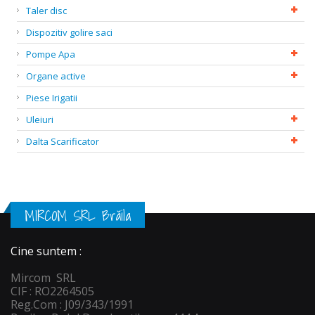
Taler disc
Dispozitiv golire saci
Pompe Apa
Organe active
Piese Irigatii
Uleiuri
Dalta Scarificator
MIRCOM SRL Brăila
Cine suntem :
Mircom SRL
CIF : RO2264505
Reg.Com : J09/343/1991