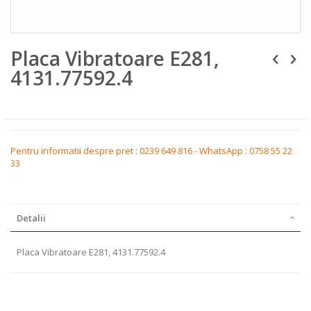
Skip
Placa Vibratoare E281,
to
the
4131.77592.4
beginning
of
the
images
gallery
Pentru informatii despre pret : 0239 649 816 - WhatsApp : 0758 55 22
33
Detalii
Placa Vibratoare E281, 4131.77592.4