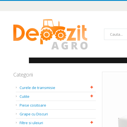
Mergeți
la
Conținut
Căutare
Categorii
Skip
to
the
Curele de transmisie
end
of
Cutite
the
images
Piese cositoare
gallery
Grape cu Discuri
Filtre si uleiuri