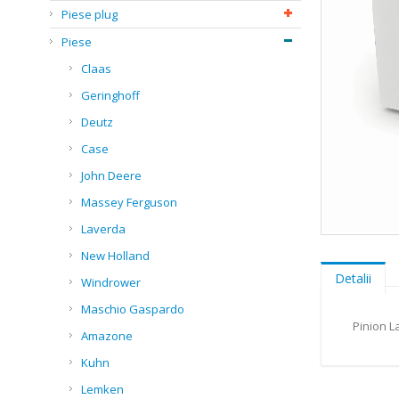
Piese plug
Piese
Claas
Geringhoff
Deutz
Case
John Deere
Massey Ferguson
Laverda
Skip
New Holland
to
the
Detalii
Windrower
beginning
of
Maschio Gaspardo
the
Pinion L
Amazone
images
gallery
Kuhn
Lemken