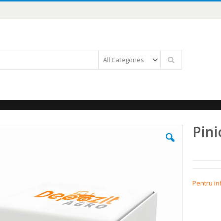
Căutare
Pini
Pentru in