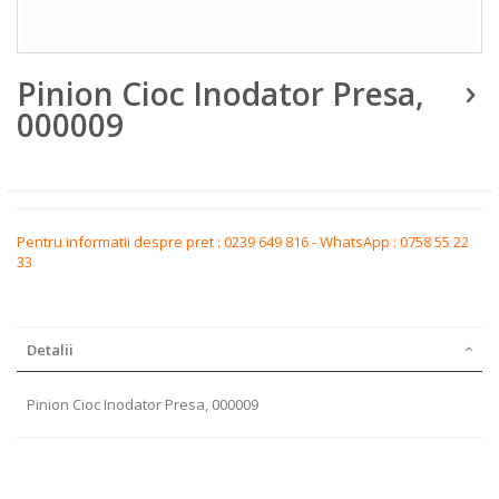
Skip
Pinion Cioc Inodator Presa,
to
the
000009
beginning
of
the
images
gallery
Pentru informatii despre pret : 0239 649 816 - WhatsApp : 0758 55 22
33
Detalii
Pinion Cioc Inodator Presa, 000009