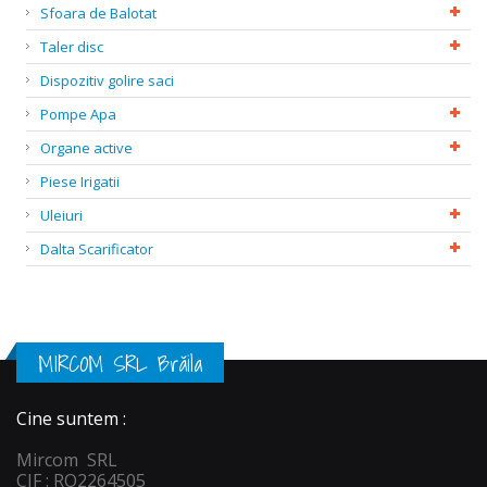
Sfoara de Balotat
Taler disc
Dispozitiv golire saci
Pompe Apa
Organe active
Piese Irigatii
Uleiuri
Dalta Scarificator
MIRCOM SRL Brăila
Cine suntem :
Mircom SRL
CIF : RO2264505