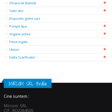
Sfoara de Balotat
Taler disc
Dispozitiv golire saci
Pompe Apa
Organe active
Piese Irigatii
Uleiuri
Dalta Scarificator
MIRCOM SRL Brăila
Cine suntem :
Mircom SRL
CIF : RO2264505