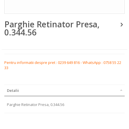
Skip
Parghie Retinator Presa,
to
the
0.344.56
beginning
of
the
images
gallery
Pentru informatii despre pret : 0239 649 816 - WhatsApp : 0758 55 22
33
Detalii
Parghie Retinator Presa, 0.344.56