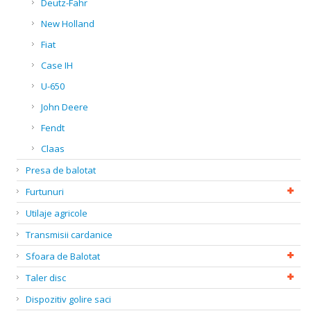
Deutz-Fahr
New Holland
Fiat
Case IH
U-650
John Deere
Fendt
Claas
Presa de balotat
Furtunuri
Utilaje agricole
Transmisii cardanice
Sfoara de Balotat
Taler disc
Dispozitiv golire saci