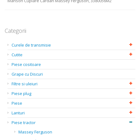
Manson Cuplare Cardan Massey Ferguson, 3380056M2
Categorii
Curele de transmisie
Cutite
Piese cositoare
Grape cu Discuri
Filtre si uleiuri
Piese plug
Piese
Lanturi
Piese tractor
Massey Ferguson