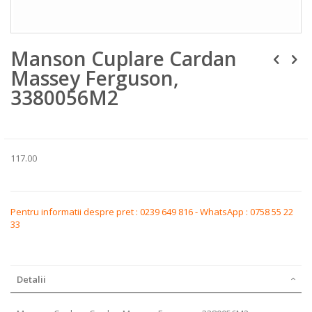
Skip
Manson Cuplare Cardan
to
the
Massey Ferguson,
beginning
of
3380056M2
the
images
gallery
117.00
Pentru informatii despre pret : 0239 649 816 - WhatsApp : 0758 55 22
33
Detalii