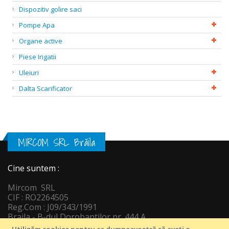
Dispozitiv golire saci
Pompe Apa
Organe active
Piese Irigatii
Uleiuri
Dalta Scarificator
MIRCOM SRL Brăila
Cine suntem :
Mircom SRL
CIF : RO2264505
Reg.Com : J09/343/1991
Braila - B-dul Dorobantilor nr. 444 A
Informatii c
ontact :