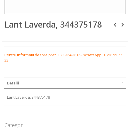
Skip
Lant Laverda, 344375178
to
the
beginning
of
the
images
gallery
Pentru informatii despre pret : 0239 649 816 - WhatsApp : 0758 55 22
33
Detalii
Lant Laverda, 344375178
Categorii