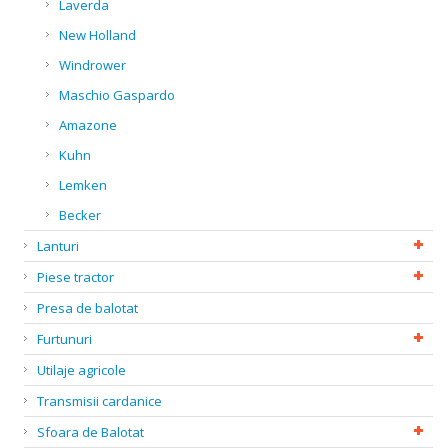
Laverda
New Holland
Windrower
Maschio Gaspardo
Amazone
Kuhn
Lemken
Becker
Lanturi
Piese tractor
Presa de balotat
Furtunuri
Utilaje agricole
Transmisii cardanice
Sfoara de Balotat