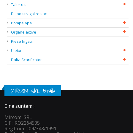
Taler disc
Dispozitiv golire saci
Pompe Apa
Organe active
Piese Irigatii
Uleiuri
Dalta Scarificator
MIRCOM SRL Brăila
Cine suntem :
Mircom SRL
CIF : RO2264505
Reg.Com : J09/343/1991