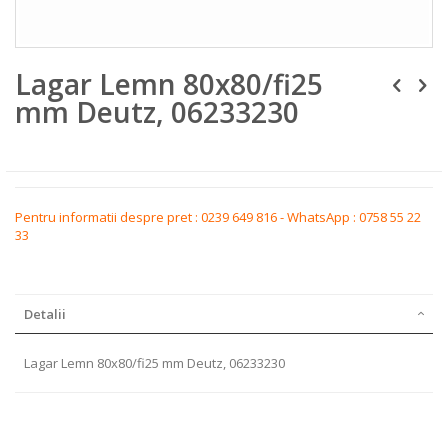
Skip
Lagar Lemn 80x80/fi25
to
the
mm Deutz, 06233230
beginning
of
the
images
gallery
Pentru informatii despre pret : 0239 649 816 - WhatsApp : 0758 55 22
33
Detalii
Lagar Lemn 80x80/fi25 mm Deutz, 06233230