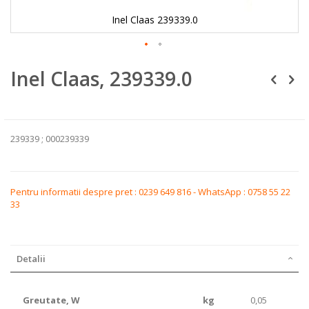
Inel Claas 239339.0
Skip
Inel Claas, 239339.0
to
the
beginning
of
the
images
239339 ; 000239339
gallery
Pentru informatii despre pret : 0239 649 816 - WhatsApp : 0758 55 22
33
Detalii
Greutate, W
kg
0,05
parametrii