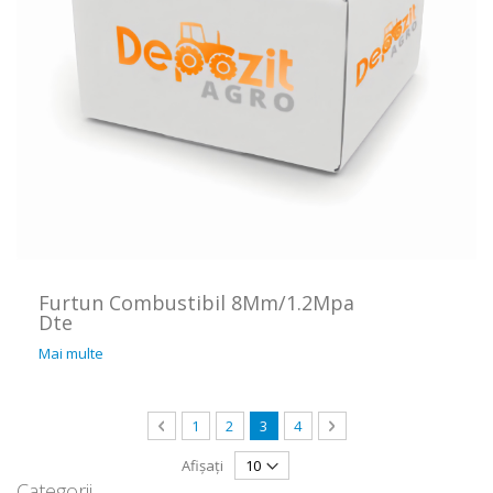
Furtun Combustibil 8Mm/1.2Mpa
Dte
Mai multe
Pagină
Pagină
Anterior
Pagină
Pagină
în acest moment citiți pagina
Pagină
Pagină
Următorul
1
2
3
4
Afișați
Categorii