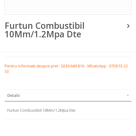
Skip
Furtun Combustibil
to
the
10Mm/1.2Mpa Dte
beginning
of
the
images
gallery
Pentru informatii despre pret : 0239 649 816 - WhatsApp : 0758 55 22
33
Detalii
Furtun Combustibil 10Mm/1.2Mpa Dte