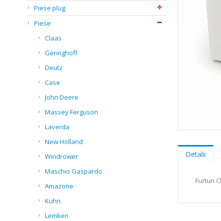
Piese plug
Piese
Claas
Geringhoff
Deutz
Case
John Deere
Massey Ferguson
Laverda
Skip
New Holland
to
the
Detalii
Windrower
beginning
of
Maschio Gaspardo
the
Furtun C
Amazone
images
gallery
Kuhn
Lemken