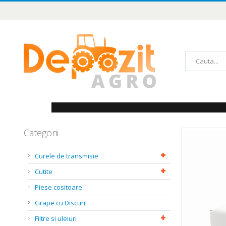
Mergeți
la
Conținut
Căutare
Categorii
Skip
to
the
Curele de transmisie
end
of
Cutite
the
images
Piese cositoare
gallery
Grape cu Discuri
Filtre si uleiuri