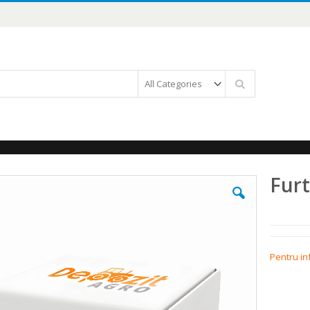
Căutare
Furt
Pentru in