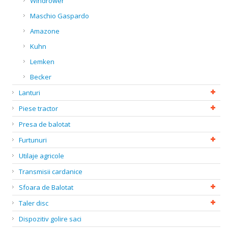
Windrower
Maschio Gaspardo
Amazone
Kuhn
Lemken
Becker
Lanturi
Piese tractor
Presa de balotat
Furtunuri
Utilaje agricole
Transmisii cardanice
Sfoara de Balotat
Taler disc
Dispozitiv golire saci