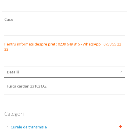
beginning
of
the
images
Case
gallery
Pentru informatii despre pret : 0239 649 816 - WhatsApp : 0758 55 22
33
Detalii
Furcă cardan 231021A2
Categorii
Curele de transmisie