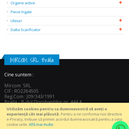
Organe active
Piese Irigatii
Uleiuri
Dalta Scarificator
MIRCOM SRL Brăila
Cine suntem :
Mircom SRL
CIF : RO2264505
Reg.Com : J09/343/1991
Braila - B-dul Dorobantilor nr. 444 A
Informatii c
ontact :
Utilizăm cookies pentru ca dumneavostră să aveți o
Tel : +40 239 649 816
experiență cât mai plăcută.
Pentru a ne conforma noii directive
Email: vanzari@depozitagro.ro
e-Privacy, trebuie să primim acordul dumneavosatră pentru a seta
WatsApp : +40 758 55 22 33
cookie-urile.
Află mai multe
.