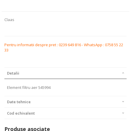
beginning
of
the
images
Claas
gallery
Pentru informatii despre pret : 0239 649 816 - WhatsApp : 0758 55 22
33
Detalii
Element filtru aer 545994
Date tehnice
Cod echivalent
Produse asociate