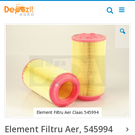
Mergeți
la
Căutare
Conținut
Skip
to
the
end
of
the
images
gallery
Element Filtru Aer Claas 545994
Skip
Element Filtru Aer, 545994
to
the