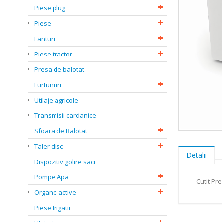
Piese plug
Piese
Lanturi
Piese tractor
Presa de balotat
Furtunuri
Utilaje agricole
Transmisii cardanice
Sfoara de Balotat
Skip
to
Taler disc
the
Detalii
Dispozitiv golire saci
beginning
of
Pompe Apa
the
Cutit Pr
images
Organe active
gallery
Piese Irigatii