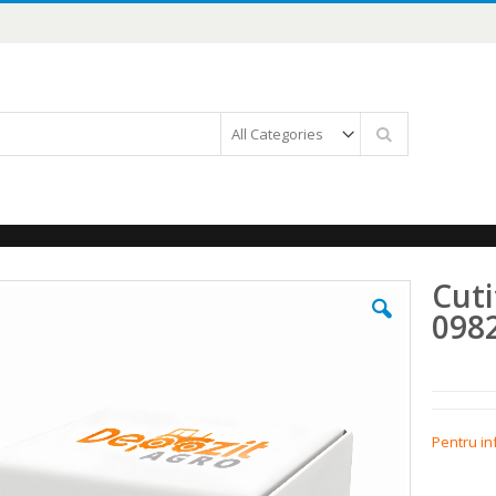
Căutare
Cuti
098
Pentru in