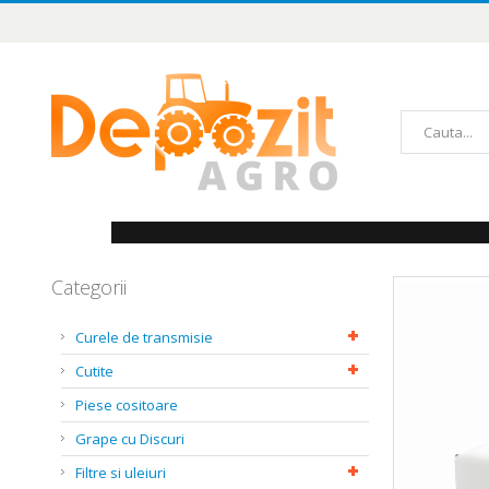
Mergeți
la
Conținut
Căutare
Categorii
Skip
to
the
Curele de transmisie
end
of
Cutite
the
images
Piese cositoare
gallery
Grape cu Discuri
Filtre si uleiuri