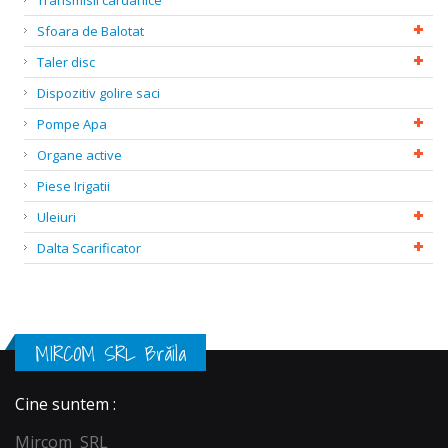
Transmisii cardanice
Sfoara de Balotat
Taler disc
Dispozitiv golire saci
Pompe Apa
Organe active
Piese Irigatii
Uleiuri
Dalta Scarificator
MIRCOM SRL Brăila
Cine suntem :
Mircom SRL