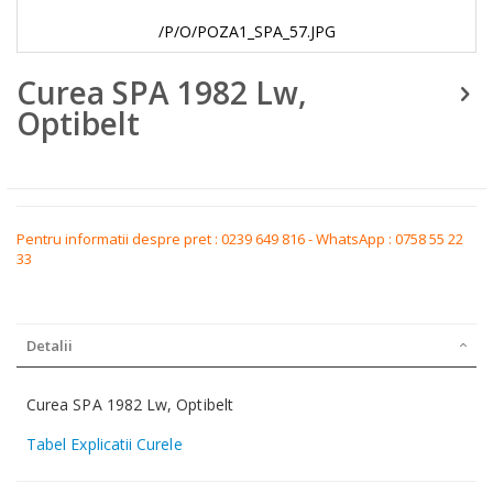
/P/O/POZA1_SPA_57.JPG
Skip
Curea SPA 1982 Lw,
to
the
Optibelt
beginning
of
the
images
gallery
Pentru informatii despre pret : 0239 649 816 - WhatsApp : 0758 55 22
33
Detalii
Curea SPA 1982 Lw, Optibelt
Tabel Explicatii Curele