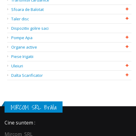
Transmisii cardanice
Sfoara de Balotat
Taler disc
Dispozitiv golire saci
Pompe Apa
Organe active
Piese Irigatii
Uleiuri
Dalta Scarificator
MIRCOM SRL Brăila
Cine suntem :
Mircom SRL