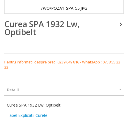
/P/O/POZA1_SPA_55.JPG
Skip
Curea SPA 1932 Lw,
to
the
Optibelt
beginning
of
the
images
gallery
Pentru informatii despre pret : 0239 649 816 - WhatsApp : 0758 55 22
33
Detalii
Curea SPA 1932 Lw, Optibelt
Tabel Explicatii Curele