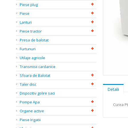
Piese plug
Piese
Lanturi
Piese tractor
Presa de balotat
Furtunuri
Utilaje agricole
Transmisii cardanice
Sfoara de Balotat
Skip
to
Taler disc
the
Detalii
Dispozitiv golire saci
beginning
of
Pompe Apa
the
Curea Pt
images
Organe active
gallery
Piese Irigatii