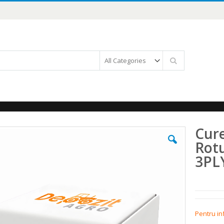
Căutare
Cure
Rot
3PL
Pentru in