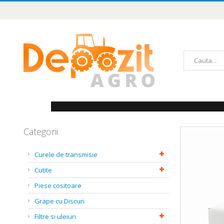
Mergeți
la
Conținut
Căutare
Categorii
Skip
to
the
Curele de transmisie
end
of
Cutite
the
images
Piese cositoare
gallery
Grape cu Discuri
Filtre si uleiuri