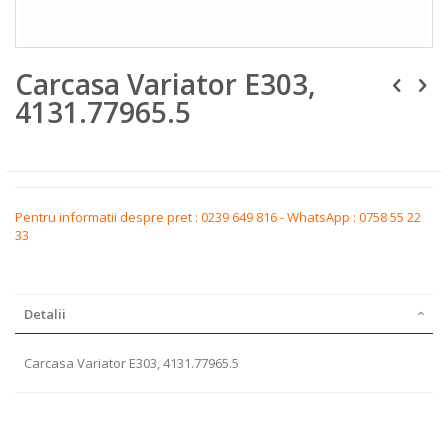
Skip
Carcasa Variator E303,
to
the
4131.77965.5
beginning
of
the
images
gallery
Pentru informatii despre pret : 0239 649 816 - WhatsApp : 0758 55 22
33
Detalii
Carcasa Variator E303, 4131.77965.5