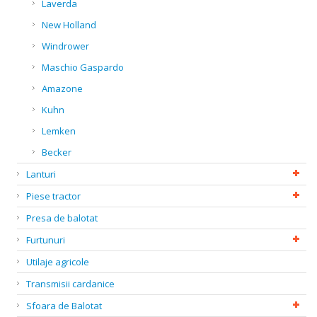
Laverda
New Holland
Windrower
Maschio Gaspardo
Amazone
Kuhn
Lemken
Becker
Lanturi
Piese tractor
Presa de balotat
Furtunuri
Utilaje agricole
Transmisii cardanice
Sfoara de Balotat