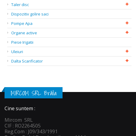
Taler disc
Dispozitiv golire saci
Pompe Apa
Organe active
Piese Irigatii
Uleiuri
Dalta Scarificator
MIRCOM SRL Brăila
Cine suntem :
Mircom SRL
CIF : RO2264505
Reg.Com : J09/343/1991