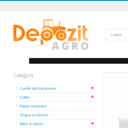
Mergeți
la
Conținut
Căutare
Categorii
Skip
to
the
Curele de transmisie
end
of
Cutite
the
images
Piese cositoare
gallery
Grape cu Discuri
Filtre si uleiuri