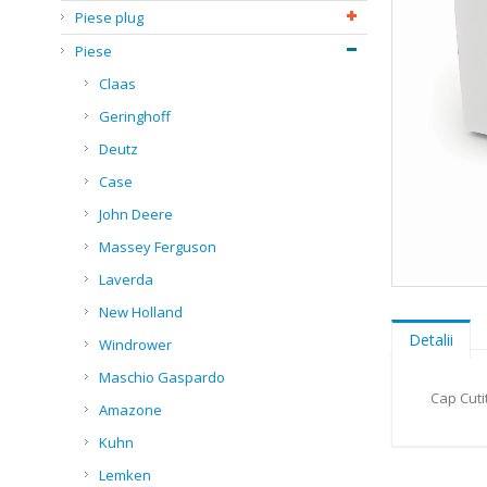
Piese plug
Piese
Claas
Geringhoff
Deutz
Case
John Deere
Massey Ferguson
Laverda
Skip
New Holland
to
the
Detalii
Windrower
beginning
of
Maschio Gaspardo
the
Cap Cuti
Amazone
images
gallery
Kuhn
Lemken