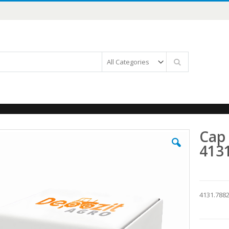
Căutare
Cap 
413
4131.7882