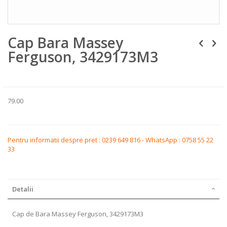
Skip
Cap Bara Massey
to
the
Ferguson, 3429173M3
beginning
of
the
images
gallery
79.00
Pentru informatii despre pret : 0239 649 816 - WhatsApp : 0758 55 22
33
Detalii
Cap de Bara Massey Ferguson, 3429173M3