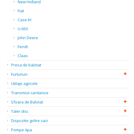
New Holland
Fiat
Case IH
U-650
John Deere
Fendt
Claas
Presa de balotat
Furtunuri
Utilaje agricole
Transmisii cardanice
Sfoara de Balotat
Taler disc
Dispozitiv golire saci
Pompe Apa