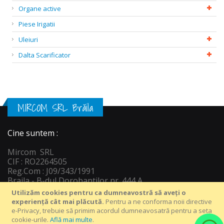
Organe active
Piese Irigatii
Uleiuri
Dalta Scarificator
MIRCOM SRL Brăila
Cine suntem :
Mircom SRL
CIF : RO2264505
Reg.Com : J09/343/1991
Braila - B-dul Dorobantilor nr. 444 A
Informatii c
ontact :
Utilizăm cookies pentru ca dumneavostră să aveți o
Tel : +40 239 649 816
experiență cât mai plăcută.
Pentru a ne conforma noii directive
Email: vanzari@depozitagro.ro
e-Privacy, trebuie să primim acordul dumneavosatră pentru a seta
WatsApp : +40 758 55 22 33
cookie-urile.
Află mai multe
.