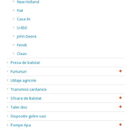
New Holland
Fiat
Case IH
U-650
John Deere
Fendt
Claas
Presa de balotat
Furtunuri
Utilaje agricole
Transmisii cardanice
Sfoara de Balotat
Taler disc
Dispozitiv golire saci
Pompe Apa