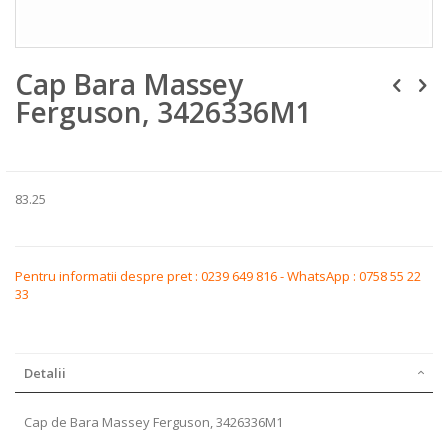
Skip
Cap Bara Massey
to
the
Ferguson, 3426336M1
beginning
of
the
images
gallery
83.25
Pentru informatii despre pret : 0239 649 816 - WhatsApp : 0758 55 22
33
Detalii
Cap de Bara Massey Ferguson, 3426336M1