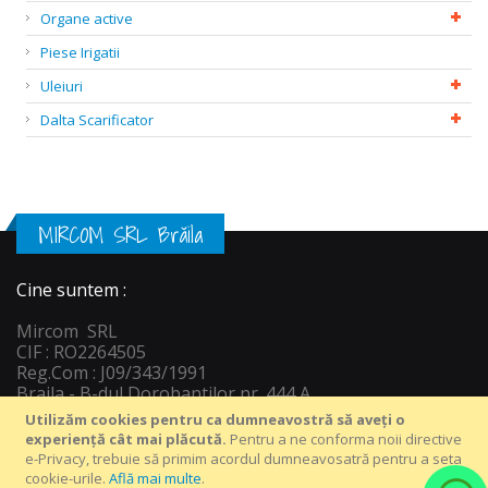
Organe active
Piese Irigatii
Uleiuri
Dalta Scarificator
MIRCOM SRL Brăila
Cine suntem :
Mircom SRL
CIF : RO2264505
Reg.Com : J09/343/1991
Braila - B-dul Dorobantilor nr. 444 A
Informatii c
ontact :
Utilizăm cookies pentru ca dumneavostră să aveți o
Tel : +40 239 649 816
experiență cât mai plăcută.
Pentru a ne conforma noii directive
Email: vanzari@depozitagro.ro
e-Privacy, trebuie să primim acordul dumneavosatră pentru a seta
WatsApp : +40 758 55 22 33
cookie-urile.
Află mai multe
.