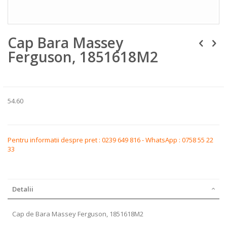
Skip
Cap Bara Massey
to
the
Ferguson, 1851618M2
beginning
of
the
images
gallery
54.60
Pentru informatii despre pret : 0239 649 816 - WhatsApp : 0758 55 22
33
Detalii
Cap de Bara Massey Ferguson, 1851618M2