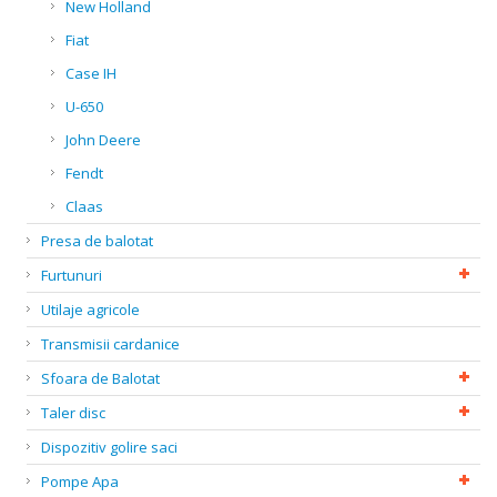
New Holland
Fiat
Case IH
U-650
John Deere
Fendt
Claas
Presa de balotat
Furtunuri
Utilaje agricole
Transmisii cardanice
Sfoara de Balotat
Taler disc
Dispozitiv golire saci
Pompe Apa