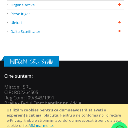
Organe active
Piese Irigatii
Uleiuri
Dalta Scarificator
MIRCOM SRL Brăila
Cine suntem :
Mircom SRL
CIF : RO2264505
Reg.Com : J09/343/1991
Braila - B-dul Dorobantilor nr. 444 A
Informatii c
ontact :
Utilizăm cookies pentru ca dumneavostră să aveți o
Tel : +40 239 649 816
experiență cât mai plăcută.
Pentru a ne conforma noii directive
Email: vanzari@depozitagro.ro
e-Privacy, trebuie să primim acordul dumneavosatră pentru a seta
WatsApp : +40 758 55 22 33
cookie-urile.
Află mai multe
.