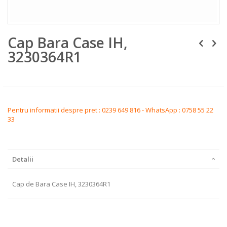
Skip
Cap Bara Case IH,
to
the
3230364R1
beginning
of
the
images
gallery
Pentru informatii despre pret : 0239 649 816 - WhatsApp : 0758 55 22
33
Detalii
Cap de Bara Case IH, 3230364R1