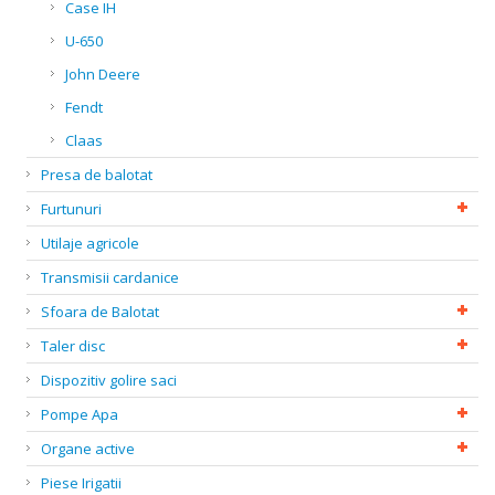
Case IH
U-650
John Deere
Fendt
Claas
Presa de balotat
Furtunuri
Utilaje agricole
Transmisii cardanice
Sfoara de Balotat
Taler disc
Dispozitiv golire saci
Pompe Apa
Organe active
Piese Irigatii