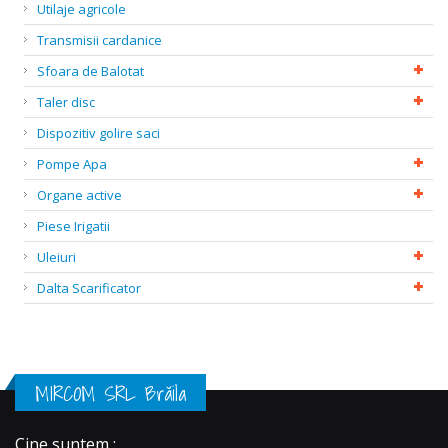
Utilaje agricole
Transmisii cardanice
Sfoara de Balotat
Taler disc
Dispozitiv golire saci
Pompe Apa
Organe active
Piese Irigatii
Uleiuri
Dalta Scarificator
MIRCOM SRL Brăila
Cine suntem :