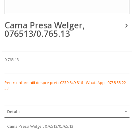
Skip
Cama Presa Welger,
to
the
076513/0.765.13
beginning
of
the
images
gallery
0.765.13
Pentru informatii despre pret : 0239 649 816 - WhatsApp : 0758 55 22
33
Detalii
Cama Presa Welger, 076513/0.765.13