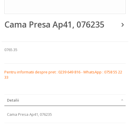
Skip
Cama Presa Ap41, 076235
to
the
beginning
of
the
images
0765.35
gallery
Pentru informatii despre pret : 0239 649 816 - WhatsApp : 0758 55 22
33
Detalii
Cama Presa Ap41, 076235