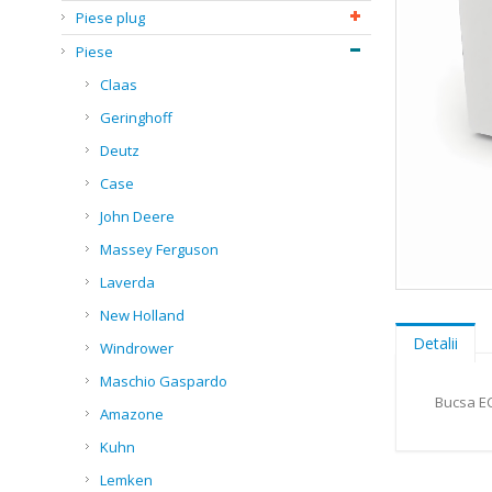
Piese plug
Piese
Claas
Geringhoff
Deutz
Case
John Deere
Massey Ferguson
Laverda
Skip
New Holland
to
the
Detalii
Windrower
beginning
of
Maschio Gaspardo
the
Bucsa E
Amazone
images
gallery
Kuhn
Lemken