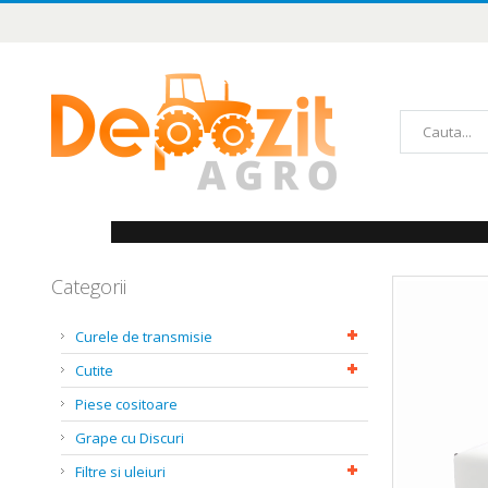
Mergeți
la
Conținut
Căutare
Categorii
Skip
to
the
Curele de transmisie
end
of
Cutite
the
images
Piese cositoare
gallery
Grape cu Discuri
Filtre si uleiuri