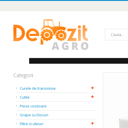
Mergeți
la
Conținut
Căutare
Categorii
Skip
to
the
Curele de transmisie
end
of
Cutite
the
images
Piese cositoare
gallery
Grape cu Discuri
Filtre si uleiuri