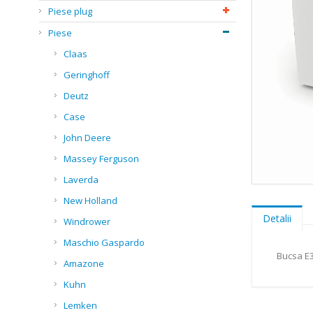
Piese plug
Piese
Claas
Geringhoff
Deutz
Case
John Deere
Massey Ferguson
Laverda
Skip
New Holland
to
the
Detalii
Windrower
beginning
of
Maschio Gaspardo
the
Bucsa E3
Amazone
images
gallery
Kuhn
Lemken