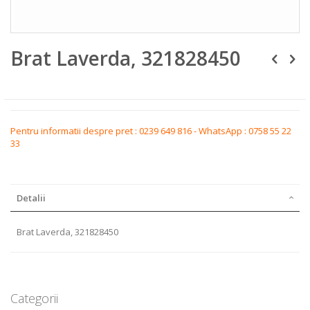
Skip
Brat Laverda, 321828450
to
the
beginning
of
the
images
gallery
Pentru informatii despre pret : 0239 649 816 - WhatsApp : 0758 55 22
33
Detalii
Brat Laverda, 321828450
Categorii