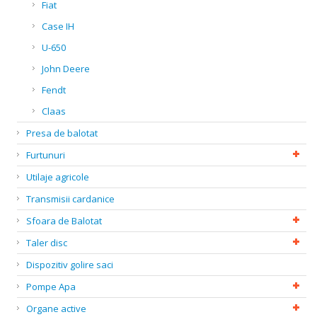
Fiat
Case IH
U-650
John Deere
Fendt
Claas
Presa de balotat
Furtunuri
Utilaje agricole
Transmisii cardanice
Sfoara de Balotat
Taler disc
Dispozitiv golire saci
Pompe Apa
Organe active