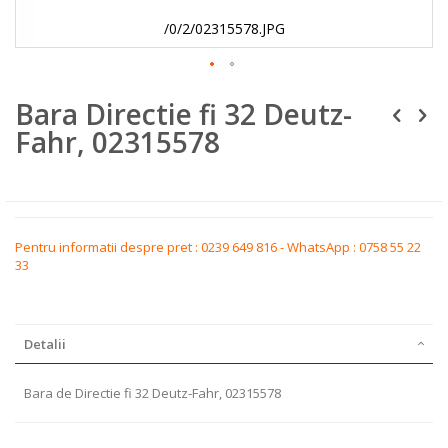
/0/2/02315578.JPG
Skip
Bara Directie fi 32 Deutz-
to
the
Fahr, 02315578
beginning
of
the
images
gallery
Pentru informatii despre pret : 0239 649 816 - WhatsApp : 0758 55 22
33
Detalii
Bara de Directie fi 32 Deutz-Fahr, 02315578